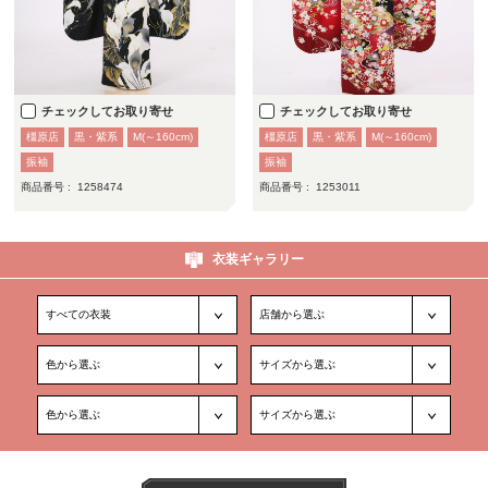
チェックしてお取り寄せ
チェックしてお取り寄せ
橿原店
黒・紫系
M(～160cm)
橿原店
黒・紫系
M(～160cm)
振袖
振袖
商品番号 :
1258474
商品番号 :
1253011
衣装ギャラリー