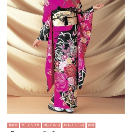
橿原店
白・ピンク系
M(～160cm)
ML(～165ｃｍ)
振袖