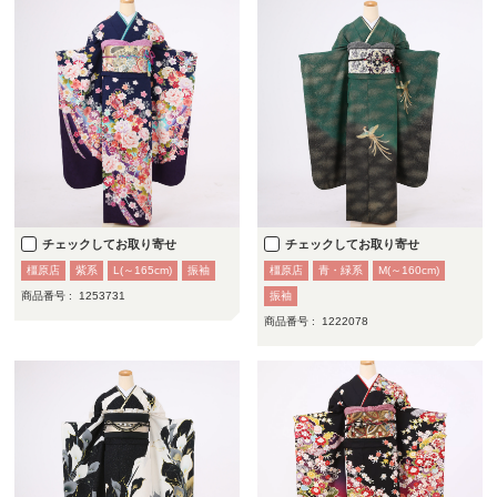
チェックしてお取り寄せ
チェックしてお取り寄せ
橿原店
紫系
L(～165cm)
振袖
橿原店
青・緑系
M(～160cm)
商品番号 :
1253731
振袖
商品番号 :
1222078