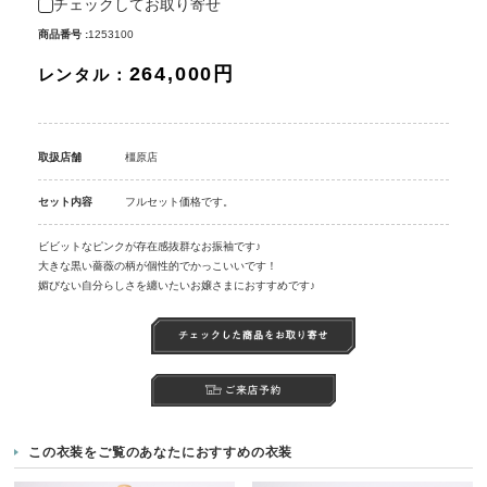
チェックしてお取り寄せ
商品番号 :
1253100
264,000円
レンタル：
取扱店舗
橿原店
セット内容
フルセット価格です。
ビビットなピンクが存在感抜群なお振袖です♪
大きな黒い薔薇の柄が個性的でかっこいいです！
媚びない自分らしさを纏いたいお嬢さまにおすすめです♪
この衣装をご覧のあなたにおすすめの衣装