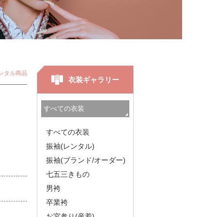
ンタル商品
衣装ギャラリー
すべての衣装
振袖(レンタル)
振袖(ブランド/オーダー)
七五三きもの
男袴
卒業袴
お宮参り(産着)