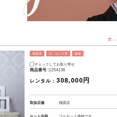
レ
橿原店
白・ピンク系
振袖
チェックしてお取り寄せ
商品番号 :
1254136
308,000円
レンタル：
取扱店舗
橿原店
セット内容
フルセット価格です。