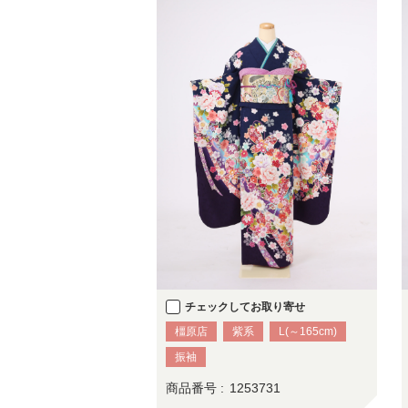
チェックしてお取り寄せ
橿原店
紫系
L(～165cm)
振袖
商品番号 :
1253731