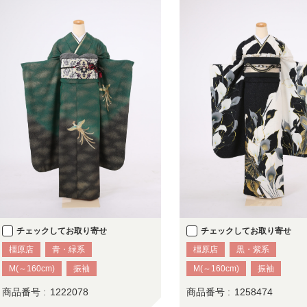
チェックしてお取り寄せ
チェックしてお取り寄せ
橿原店
青・緑系
橿原店
黒・紫系
M(～160cm)
振袖
M(～160cm)
振袖
商品番号 :
1222078
商品番号 :
1258474