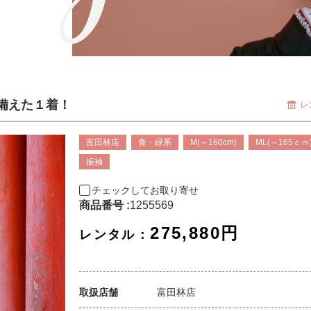
備えた１着！
レ
富田林店
青・緑系
M(～160cm)
ML(～165ｃｍ
振袖
チェックしてお取り寄せ
商品番号 :
1255569
275,880円
レンタル：
取扱店舗
富田林店