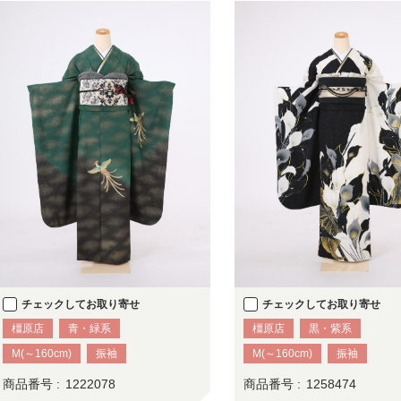
チェックしてお取り寄せ
チェックしてお取り寄せ
橿原店
青・緑系
橿原店
黒・紫系
M(～160cm)
振袖
M(～160cm)
振袖
商品番号 :
1222078
商品番号 :
1258474