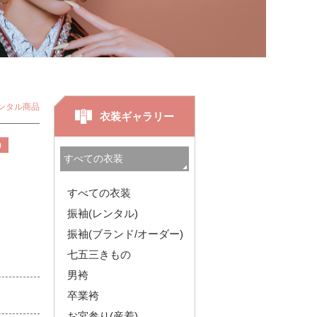
ンタル商品
衣装ギャラリー
)
すべての衣装
振袖(レンタル)
振袖(ブランド/オーダー)
七五三きもの
男袴
卒業袴
お宮参り(産着)