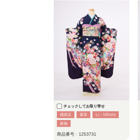
チェックしてお取り寄せ
橿原店
紫系
L(～165cm)
振袖
商品番号 :
1253731