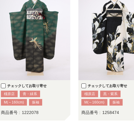
チェックしてお取り寄せ
チェックしてお取り寄せ
橿原店
青・緑系
橿原店
黒・紫系
M(～160cm)
振袖
M(～160cm)
振袖
商品番号 :
1222078
商品番号 :
1258474