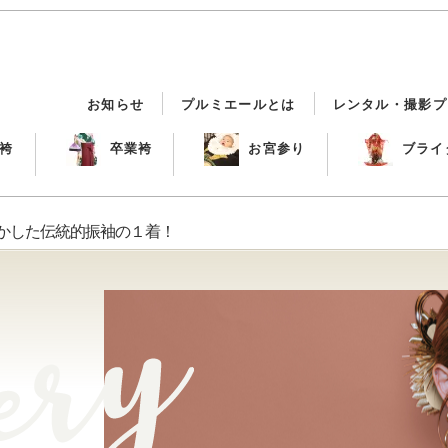
お知らせ
プルミエールとは
レンタル・撮影プ
袴
卒業袴
お宮参り
ブライ
活かした伝統的振袖の１着！