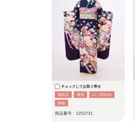
チェックしてお取り寄せ
橿原店
紫系
L(～165cm)
振袖
商品番号 :
1253731