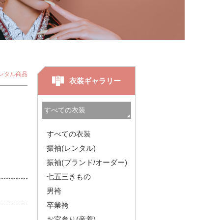
ンタル商品
衣装ギャラリー
すべての衣装
振袖(レンタル)
振袖(ブランド/オーダー)
七五三きもの
男袴
卒業袴
お宮参り(産着)