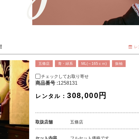
！
レ
五條店
青・緑系
ML(～165ｃｍ)
振袖
チェックしてお取り寄せ
商品番号 :
1258131
308,000円
レンタル：
取扱店舗
五條店
セット内容
フルセット価格です。