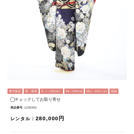
東大阪店
黒・紫系
S（～155cm）
M(～160cm)
ML(～165ｃｍ)
振袖
チェックしてお取り寄せ
商品番号 :
1258392
280,000円
レンタル：